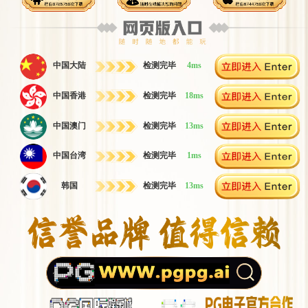
中国大陆
检测完毕
4ms
中国香港
检测完毕
18ms
中国澳门
检测完毕
13ms
中国台湾
检测完毕
1ms
韩国
检测完毕
13ms